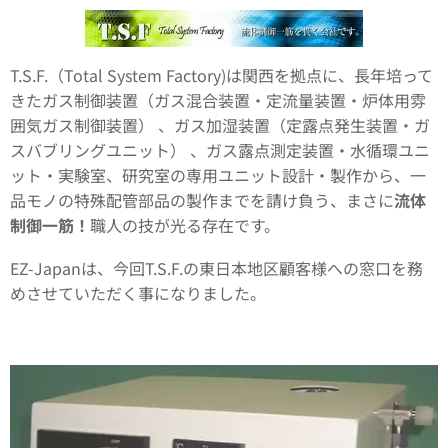
T.S.F.（Total System Factory)は関西を拠点に、長年培って
きたガス制御装置（ガス混合装置・定流量装置・炉体用雰
囲気ガス制御装置） 、ガス加湿装置（定露点発生装置・ガ
スバブリングユニット） 、ガス露点測定装置・水循環ユニ
ット・実験室、研究室の専用ユニット設計・製作から、一
品モノの特殊配管部品の製作までを請け負う、まさに
流体
制御一筋！
職人の技が光る存在です。
EZ-Japanは、今回T.S.F.の東日本地区顧客様への窓口を務
めさせていただく事になりました。