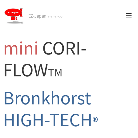
EZ-Japan
イージージャパン
mini
CORI-
FLOW
TM
Bronkhorst
HIGH-TECH
®