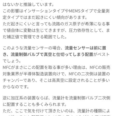
はないかと推論しています。
この影響はインサーションタイプやMEMSタイプで全量測
定タイプではまだ起きにくい傾向があります。
ただ起きにくいと言っても流路のガス原子が希薄になる事
で値自体に変動は生じてきますが、圧力依存性として、ま
だ補正値で管理できる範囲でした。
このような流量センサーの場合、
流量センサーは前に置
き、流量制御バルブで真空と仕切ってしまう配置
がベスト
でしょう。
MFCがまさにこの配置を取る事が多い理由は、MFCの販売
対象業界が半導体製造装置向けで、MFCの二次側は装置の
チャンバーであり、そこは高真空に設定されることが多い
からなのです。
逆に加圧系の装置ならば、流量計を流量制御バルブ二次側
に配置することも多くみられます。
ただ、ここで気を付けて頂きたいのは、流量計の種類によ