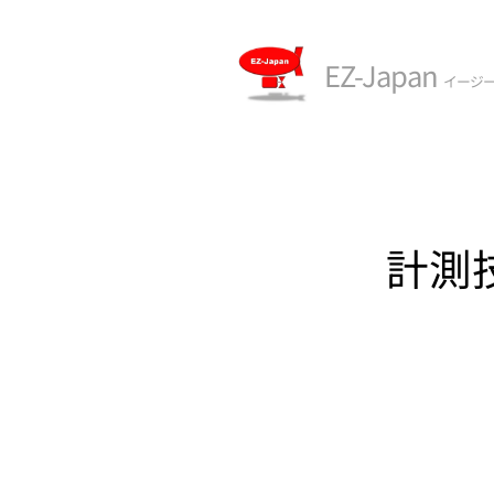
EZ-Japan
イージ
計測