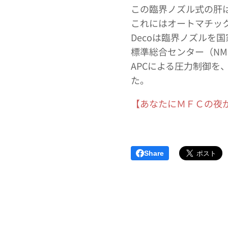
この臨界ノズル式の肝
これにはオートマチッ
Decoは臨界ノズルを
標準総合センター（NM
APCによる圧力制御
た。
【あなたにＭＦＣの夜が来る～
Share