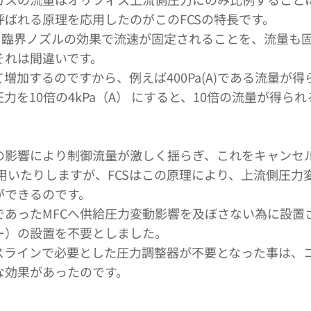
ばれる原理を応用したのがこのFCSの特長です。
を、臨界ノズルの効果で流速が固定されることを、流量も
それは間違いです。
増加するのですから、例えば400Pa(A)である流量が
力を10倍の4kPa（A） にすると、10倍の流量が得ら
動の影響により制御流量が激しく揺らぎ、これをキャンセ
Cを用いたりしますが、FCSはこの原理により、上流側圧
ができるのです。
であったMFCへ供給圧力変動影響を及ぼさない為に設置
ー）の設置を不要としました。
スラインで必要とした圧力調整器が不要となった事は、
な効果があったのです。