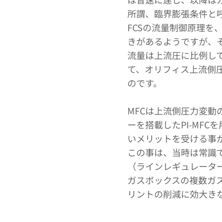
所謂、臨界膨張条件と呼
FCSの流量制御原理
きがあるようですが、
流量は上流圧に比例して
て、オリフィス上流側圧
のです。
MFCは上流側圧力変
ーを搭載したPI-MF
いメリットを受ける事
この事は、当時は常識
（ラインレギュレータ
ガスボックスの複数ガ
リントの削減に効大き