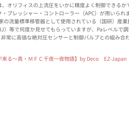
は、オリフィスの上流圧をいかに精度よく制御できるか
ク・プレッシャー・コントローラー（APC）が用いられ
国家の流量標準移管器として使用されている（国研）産
IJ）等で何度か見せてもらっていますが、Paレベルで
を、非常に高価な絶対圧センサーと制御バルブとの組み合
真・ＭＦＣ千夜一夜物語】by Deco EZ-Japan & Sa