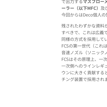
で出力する
マスフロー
ーラー（以下MFC）
及
今回からはDeco個人
残されたわずかな資料か
すべきで、これは広義
同様の方式を採用してい
FCSの第一世代（これ
音速ノズル（ソニック
FCSはその原理上、一
一次側へのラインレギ
ウンに大きく貢献する
チング装置で採用され