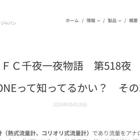
ホーム
情報
製品
概要
ージャパン
ＦＣ千夜一夜物語 第518夜 
ONEって知ってるかい？ その
2026年05月19日
計（熱式流量計、コリオリ式流量計）
であり流量をアナ