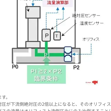
ます。
対圧が下流側絶対圧の2倍以上になると、そのオリフィ
ガスの流量はオリフィス上流側圧力にのみ比例すること