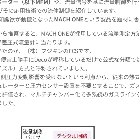
メーター（以下MFM）
や、流量信号を基に流量制御を行
びその応用技術での流体制御を紹介しています。
の知識欲が動機となった
MACH ONE
という製品を題材に書
ら推察すると、MACH ONEが採用している流量測定
で差圧式流量計に当たります。
たのが、（株）フジキンのFCSです。
は便宜上勝手にDecoが呼称しているだけで公式な分類
ノズル）方式と呼称されていました。
次側圧力変動影響を受けないという利点から、従来の熱式
ュレーターと圧力センサー設置を不要とすることで、ガ
と評価され、マルチチャンバー化で多系統のガスライン
ました。