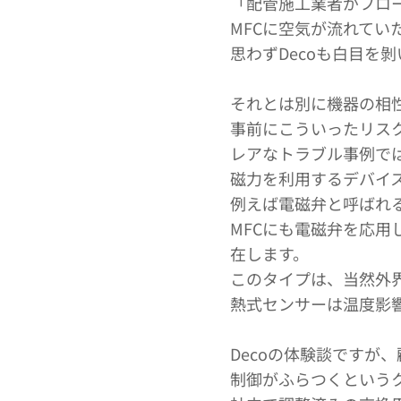
「配管施工業者がフロー
MFCに空気が流れて
思わずDecoも白目を
それとは別に機器の相
事前にこういったリス
レアなトラブル事例では
磁力を利用するデバイ
例えば電磁弁と呼ばれ
MFCにも電磁弁を応
在します。
このタイプは、当然外
熱式センサーは温度影
Decoの体験談ですが
制御がふらつくという