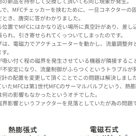
用の新品を持参して交換して頂いても同じ現象が発生。
んで、MFCチェッカーを挟むために、一旦コネクターの
だとき、唐突に答がわかりました。
る位置でMFCにはかなり近い場所に真空計があり、差し
張られ、引き寄せられてくっついてしまったのです。
ルブは、電磁力でアクチュエーターを動かし、流量調整弁
ます。
が吸い付く程の磁界を発生させている機器が隣接するこ
が不安定になり、流量制御がふらつくというトラブルが
空計の配置を変更して頂くことでこの問題は解決しまし
いたMFCは第1世代MFCのサーマルバルブという、熱
前は何の影響もなかったというオチでした。
磁界影響というファクターを見落としていたが為の問題