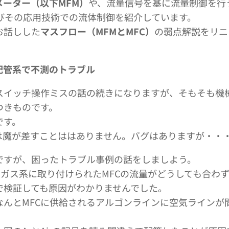
メーター（以下MFM）
や、流量信号を基に流量制御を行
びその応用技術での流体制御を紹介しています。
お話しした
マスフロー（MFMとMFC）
の弱点解説をリニ
配管系で不測のトラブル
スイッチ操作ミスの話の続きになりますが、そもそも機
つきものです。
です。
は魔が差すことははありません。バグはありますが・・
ですが、困ったトラブル事例の話をしましよう。
れたガス系に取り付けられたMFCの流量がどうしても合わ
で検証しても原因がわかりませんでした。
なんとMFCに供給されるアルゴンラインに空気ラインが