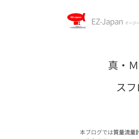
EZ-Japan
イージ
真・Ｍ
スフ
本ブログでは
質量流量