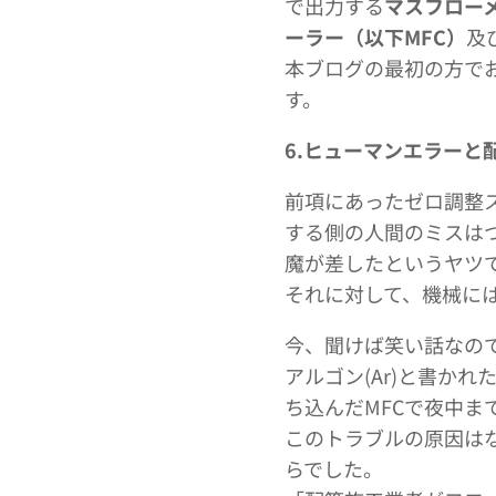
で出力する
マスフロー
ーラー（以下MFC）
及
本ブログの最初の方で
す。
6.ヒューマンエラーと
前項にあったゼロ調整
する側の人間のミスは
魔が差したというヤツ
それに対して、機械に
今、聞けば笑い話なの
アルゴン(Ar)と書か
ち込んだMFCで夜中ま
このトラブルの原因は
らでした。