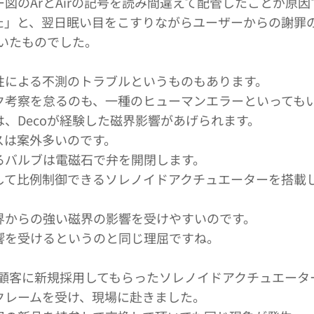
図のArとAirの記号を読み間違えて配管したことが原
いた」と、翌日眠い目をこすりながらユーザーからの謝罪
剝いたものでした。
性による不測のトラブルというものもあります。
ク考察を怠るのも、一種のヒューマンエラーといっても
、Decoが経験した磁界影響があげられます。
スは案外多いのです。
るバルブは電磁石で弁を開閉します。
用して比例制御できるソレノイドアクチュエーターを搭載
界からの強い磁界の影響を受けやすいのです。
響を受けるというのと同じ理屈ですね。
、顧客に新規採用してもらったソレノイドアクチュエータ
クレームを受け、現場に赴きました。