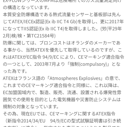
EX-FLOWシリーズのMFMは危険場所でのガス流量測定向け
の構造となっています。
本質安全防爆構造である熱式流量センサーと基板部は先ん
じてATEX/IECEx認証(Ex ib IIC T4 Gb)を取得し、更に2017年
になってTIIS認証(Ex ib IIC T4)を取得しました。(労(平29年
2月)検/検・第TC21584号)
防爆に関しては、ブロンコストはオランダのメーカーであ
る事から、当然ATEXを優先して取得しているのですが、こ
れはATEXがEC指令 94/9/EC により、CEマーキング適合指令
の一つとして、2003年7月より「強制(compulsory)」とな
った為です。
ATEXはフランス語の「Atmospheres Explosives」の意で、
これまでのCEマーキング適合指令と同様に、これ以降は、
EC加盟国域内で、製造、販売、流通、設置される爆発性雰
囲気での使用を目的とした電気機器や災害防止システムは
規制の対象となっています。
その為、現在EUでは、CEマーキングに関するATEX指令
（新指令2014/34/EU 94/9/ECの型式試験証明書は引き続