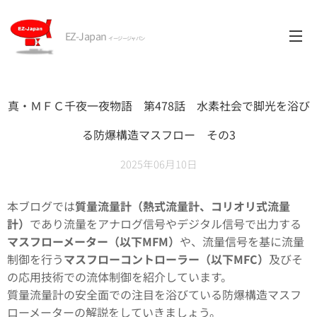
EZ-Japan
イージージャパン
真・ＭＦＣ千夜一夜物語 第478話 水素社会で脚光を浴び
る防爆構造マスフロー その3
2025年06月10日
本ブログでは
質量流量計（熱式流量計、コリオリ式流量
計）
であり流量をアナログ信号やデジタル信号で出力する
マスフローメーター（以下MFM）
や、流量信号を基に流量
制御を行う
マスフローコントローラー（以下MFC）
及びそ
の応用技術での流体制御を紹介しています。
質量流量計の安全面での注目を浴びている防爆構造マスフ
ローメーターの解説をしていきましょう。