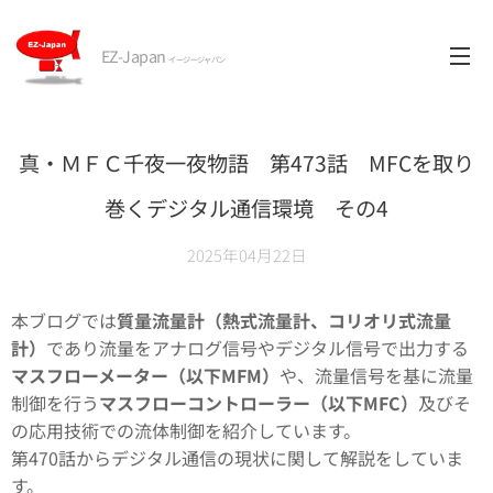
EZ-Japan
イージージャパン
真・ＭＦＣ千夜一夜物語 第473話 MFCを取り
巻くデジタル通信環境 その4
2025年04月22日
本ブログでは
質量流量計（熱式流量計、コリオリ式流量
計）
であり流量をアナログ信号やデジタル信号で出力する
マスフローメーター（以下MFM）
や、流量信号を基に流量
制御を行う
マスフローコントローラー（以下MFC）
及びそ
の応用技術での流体制御を紹介しています。
第470話からデジタル通信の現状に関して解説をしていま
す。