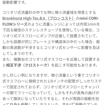
振動影響です。
コリオリ式流量計の中でも特に微小流量域を得意とする
Bronkhorst High-Tec.B.V.（ブロンコスト）
の
mini CORI-
FLOWシリーズ
のように流量レンジによっては内径1mmを
下回る細径のステンレスチューブを使用している場合、コ
リオリ式マスフローにポンプが近接して設置されていて、
しかも設置が同じプレート上や構造体の中だった場合、振
動の周波数が干渉するとコリオリ式センサーに影響を及ぼ
してしまうのです。
また、複数台のコリオリ式マスフローを近接して設置する
と
相互干渉（クロストーク）
を起こす可能性もあります。
少し珍しい例になりますが、微小流量という事でコリオリ
式マスフローに接続された1/8インチの配管がしっかりステ
ーで固定されておらず、コリオリ式マスフローとチャンバ
ーの間でフリーになっていて、しかもそれが直角の曲げが
あって旗状になっていたりすると、それが周囲の振動を拾
って自身も振動してしまうという、言わば"振動のアンテ