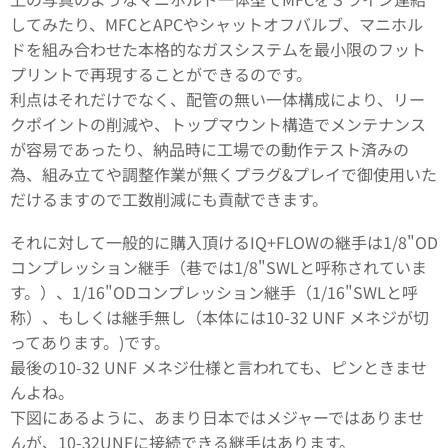
してみたり、MFCとAPCやシャットオフバルブ、マニホル
ドを組み合わせた本格的なガスシステムを最小限のフット
プリントで再現することができるのです。
利点はそれだけでなく、配管の無い一体構成により、リー
クポイントの削減や、トップマウント構造でメンテナンス
が容易であったり、納品時に工場での動作テスト済みの
為、組み立てや調整作業が無くプラグ&プレイで御使用いた
だけるますので工数削減にも貢献できます。
それに対して一般的に購入頂けるIQ+FLOWの継手は1/8"OD
コンプレッション継手（巷では1/8"SWLと呼称されていま
す。）、1/16"ODコンプレッション継手（1/16"SWLと呼
称）、もしくは継手無し（本体には10-32 UNF メネジが切
ってあります。)です。
最後の10-32 UNF メネジ仕様と言われても、ピンときませ
んよね。
下図にあるように、あまり日本ではメジャーではありませ
んが、10-32UNFに接続できる継手はあります。