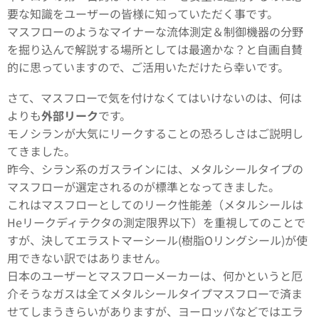
要な知識をユーザーの皆様に知っていただく事です。
マスフローのようなマイナーな流体測定＆制御機器の分野
を掘り込んで解説する場所としては最適かな？と自画自賛
的に思っていますので、ご活用いただけたら幸いです。
さて、マスフローで気を付けなくてはいけないのは、何は
よりも
外部リーク
です。
モノシランが大気にリークすることの恐ろしさはご説明し
てきました。
昨今、シラン系のガスラインには、メタルシールタイプの
マスフローが選定されるのが標準となってきました。
これはマスフローとしてのリーク性能差（メタルシールは
Heリークディテクタの測定限界以下）を重視してのことで
すが、決してエラストマーシール(樹脂Oリングシール)が使
用できない訳ではありません。
日本のユーザーとマスフローメーカーは、何かというと厄
介そうなガスは全てメタルシールタイプマスフローで済ま
せてしまうきらいがありますが、ヨーロッパなどではエラ