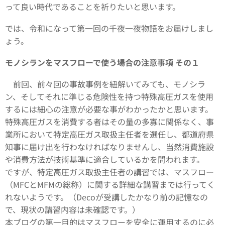
って良い時代であることを祈りたいと思います。
では、令和になって第一回の千夜一夜物語をお届けしまし
ょう。
モノシランをマスフローで使う場合の注意事項 その１
前回、前々回の事故事例を紐解いてみても、モノシラ
ン、そしてそれに準じる危険性を持つ特殊高圧ガスを使用
するには細心の注意が必要な事がわかったかと思います。
特殊高圧ガスを消費する者はその量の多寡に関係なく、事
業所において特定高圧ガス取扱主任者を選任し、都道府県
知事に届け出を行わなければなりませんし、当然消費施設
や消費方法が技術基準に適合しているかを問われます。
ですが、特定高圧ガス取扱主任者の講習では、マスフロー
（MFCとMFMの総称）に関する詳細な講習までは行ってく
れないようです。（Decoが受講したかなり前の記憶なの
で、現状の講習内容は未確認です。）
本ブログの第一目的はマスフローを安全に運用するのに必