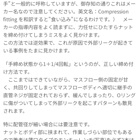
手"と一般的に呼称していますが、御存知の通りこれはメー
カー名なので注意してください。英文名：Compression
fitting を和訳すると"食い込み"になるわけです。） メー
カーの指導内容をよく読まずに、力任せにひたすらナット
を締め付けてしまうミスをよく見かけます。
この方法では逆効果で、これが原因で外部リークが起きて
いる事例をたまに見かけます。
「手締め状態から1＋1/4回転」というのが、正しい締め付
け方法です。
ここまではできていながら、マスフロー側の固定が甘
く、共回りしてしまってマスフローボディへ適切に継手の
直管ネジが固定されておらず、緩んでしまったり、Oリング
に傷がついてしまって外部リークを起こすパターンも散見
されます。
特に配管径が細い場合には要注意です。
ナットとボディ部に挟まれて、作業しづらい部位でもある
ので筆者は薄口タイプのモンキーレンチ(写真)を必ず2本は