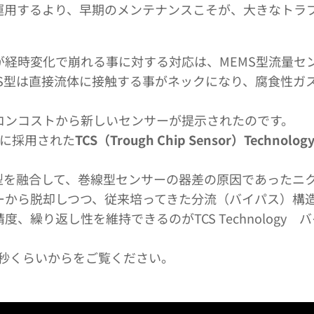
運用するより、早期のメンテナンスこそが、大きなトラ
が経時変化で崩れる事に対する対応は、MEMS型流量セ
MS型は直接流体に接触する事がネックになり、腐食性ガ
。
ロンコストから新しいセンサーが提示されたのです。
に採用された
TCS（Trough Chip Sensor）Technolog
S型を融合して、巻線型センサーの器差の原因であったニ
ーから脱却しつつ、従来培ってきた分流（バイパス）構
、繰り返し性を維持できるのがTCS Technology
8秒くらいからをご覧ください。