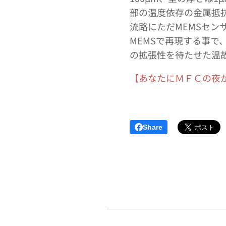
部の温度依存の金属抵
流路にただMEMSセ
MEMSで再現する事
の拡張性を待たせた温
【あなたにＭＦＣの夜が来
Share