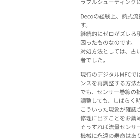
ラブルシューティング
Decoの経験上、熱式
す。
継続的にゼロがズレる
困ったものなのです。
対処方法としては、古
者でした。
現行のデジタルMFC
ンスを再調整する方法
でも、センサー巻線の
調整しても、しばらく
こういった現象が確認
修理に出すことをお薦
そうすれば流量センサ
機械に永遠の寿命はあ