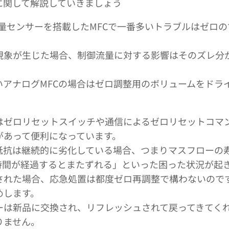
に関して解説していきましょう
流量センサーを搭載したMFCで一番多いトラブルはゼロ
現象が生じた場合、制御流量に対する影響はそのズレ分
いアナログMFCの場合はゼロ調整用のボリュームをドラ
ではゼロリセットスイッチや通信によるゼロリセットコマ
があって便利になっています。
抵抗は継続的に劣化している場合、つまりマスフローの
時間が経過するとまたずれる」といった困った状況が起
された場合、応急処置は都度ゼロ再調整で構わないので
めします。
ーは新品に交換され、リフレッシュされて戻ってきてく
りません。