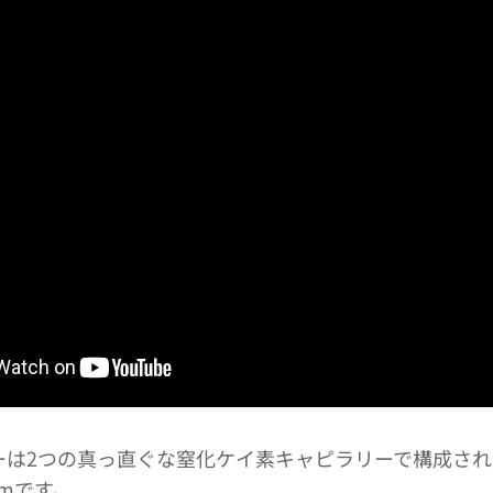
ーは2つの真っ直ぐな窒化ケイ素キャピラリーで構成さ
μmです。