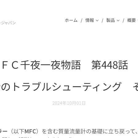
ホーム
情報
製品
概要
ージャパン
ＦＣ千夜一夜物語 第448話
のトラブルシューティング 
2024年10月01日
ラー
（以下
MFC
）を含む質量流量計の基礎に立ち戻って