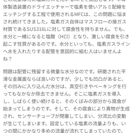
体製造装置のドライエッチャーで塩素を使いアルミ配線を
エッチングする工程で使用されるMFCは、この問題に悩ま
され続けてきました。塩素ガス自体はマスフローの接ガス
材質であるSUS316Lに対して腐食性を持ちません。でも、
水分と一緒になると塩酸（HCl）となり、激しい腐食を引き
起こす性質があるのです。水分といっても、塩素ガスライン
へ水を入れたりする配管を意図的に組む人はいませんよ
ね？
問題は配管に残留する微量な水分なのです。研磨された平
滑な金属面ならば良いのですが、少しでも凹凸があると、
その凹みに入り込んだ水分は、真空引きやベーキングを行
ってもなかなか除去できません。そこに塩素ガスを導入
し、しばらく使い続けると、そのくぼみの部分から腐食が
始まってしまうのです。そして、その腐食により異物が生成
され、センサーチューブが閉塞してしまい、分流比の変動
が生じてしまいます。設定している塩素の流量よりも、い
つの間にかかなり多めの流量が流れてしまっていたので、