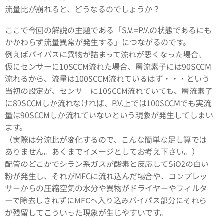
流量比が崩れると、どうなるのでしょうか？
ここで今回の解説の主題である「S.V.=P.V.の状態であるにも
かかわらず流量異常が発生する」につながるのです。
例えばバイパスに異物が詰まって流れが悪くなった場合、
仮にセンサーに10SCCM流れた場合、層流素子には90SCCM
流れるから、流量は100SCCM流れているはず・・・という
当初の設定が、センサーに10SCCM流れていても、層流素子
に80SCCMしか流れなければ、P.V.上では100SCCMでも実流
量は90SCCMしか流れていないという現象が発生してしまい
ます。
（実際は分流比が変化するので、こんな簡単な足し算では
ありません。あくまでイメージとしてお考え下さい。）
配管のどこかでシラン系ガスが酸素と反応してSiO2の白い
粉が発生し、それがMFCに流れ込んだ場合や、コンプレッ
サーからの圧縮空気の水分や異物がドライヤーやフィルタ
ーで除去しきれずにMFCへ入り込みバイパス部分にそれら
が残留してこういった現象が生じやすいです。