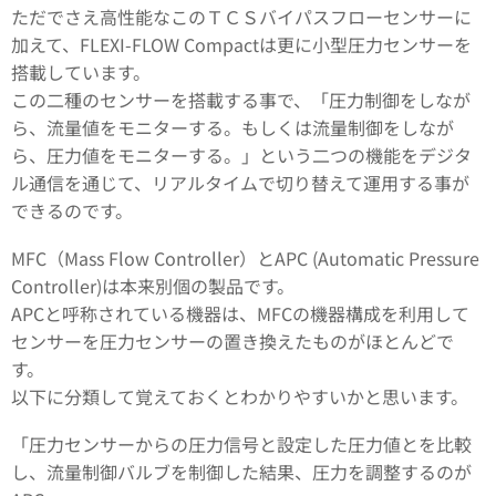
ただでさえ高性能なこのＴＣＳバイパスフローセンサーに
加えて、FLEXI-FLOW Compactは更に小型圧力センサーを
搭載しています。
この二種のセンサーを搭載する事で、「圧力制御をしなが
ら、流量値をモニターする。もしくは流量制御をしなが
ら、圧力値をモニターする。」という二つの機能をデジタ
ル通信を通じて、リアルタイムで切り替えて運用する事が
できるのです。
MFC（Mass Flow Controller）とAPC (Automatic Pressure
Controller)は本来別個の製品です。
APCと呼称されている機器は、MFCの機器構成を利用して
センサーを圧力センサーの置き換えたものがほとんどで
す。
以下に分類して覚えておくとわかりやすいかと思います。
「圧力センサーからの圧力信号と設定した圧力値とを比較
し、流量制御バルブを制御した結果、圧力を調整するのが