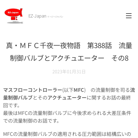
EZ-Japan
イージージャパン
真・ＭＦＣ千夜一夜物語 第388話 流量
制御バルブとアクチュエーター その8
2023年01月31日
マスフローコントローラー
(以下
MFC
) の流量制御を司る
流
量制御バルブ
とその
アクチュエーター
に関するお話の最終
回です。
最後はMFCの流量制御バルブに今後求められる大差圧条件
での流量制御のお話です。
MFCの流量制御バルブの適用される圧力範囲は結構広いの