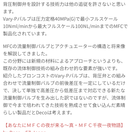
背圧制御弁を設計する技術力は他の追従を許さないと思い
ます。
Vary-Pバルブは圧力定格40MPa(G)で最小フルスケール
10Nml/minから最大フルスケール100NL/minまでのMFCで
製品化されています。
MFCの流量制御バルブとアクチュエーターの構造と将来像
を解説してきました。
この分野には新規の材料によるアプローチというよりも、
既存の流体制御技術の組み合わせ的な要素が強いです。
紹介したブロンコストのVary-Pバルブは、背圧弁との組み
合わせで流量制御バルブの前後差圧を一定にしているだけ
で、決して単独で高差圧から低差圧まで対応できる新たな
流量制御バルブを生み出した訳ではないのですが、流体制
御で今まで培われてきた技術を熟成させて食い込んだ素晴
らしい製品だとDecoは考えます。
【あなたにＭＦＣの夜が来る～真・ＭＦＣ千夜一夜物語】