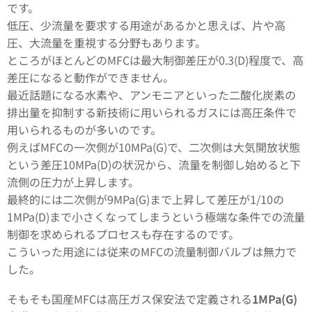
です。
低圧、少流量を要求する用途があるかと思えば、片や高
圧、大流量を重視する分野もあります。
ところがほとんどのMFCは最大制御差圧が0.3(D)程度で、高
差圧になると動作ができません。
最近話題になる水素や、アンモニアといった二酸化炭素の
排出量を抑制する新技術に用いられるガスには高圧条件で
用いられるものが多いのです。
例えばMFCの一次側が10MPa(G)で、二次側は大気開放状態
という差圧10MPa(D)の状況から、流量を制御し始めると下
流側の圧力が上昇します。
最終的には二次側が9MPa(G)まで上昇して差圧が1/10の
1MPa(D)まで小さくなってしまうという極端な条件での流量
制御を求められるプロセスも存在するのです。
こういった用途には従来のMFCの流量制御バルブは無力で
した。
そもそも国産MFCは高圧ガス保安法で定義される
1MPa(G)