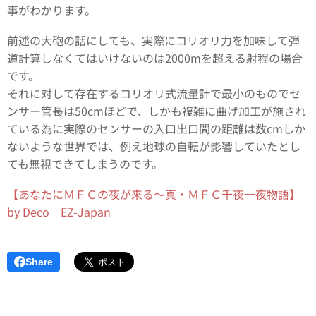
事がわかります。
前述の大砲の話にしても、実際にコリオリ力を加味して弾
道計算しなくてはいけないのは2000mを超える射程の場合
です。
それに対して存在するコリオリ式流量計で最小のものでセ
ンサー管長は50cmほどで、しかも複雑に曲げ加工が施され
ている為に実際のセンサーの入口出口間の距離は数cmしか
ないような世界では、例え地球の自転が影響していたとし
ても無視できてしまうのです。
【あなたにＭＦＣの夜が来る～真・ＭＦＣ千夜一夜物語】
by Deco EZ-Japan
Share