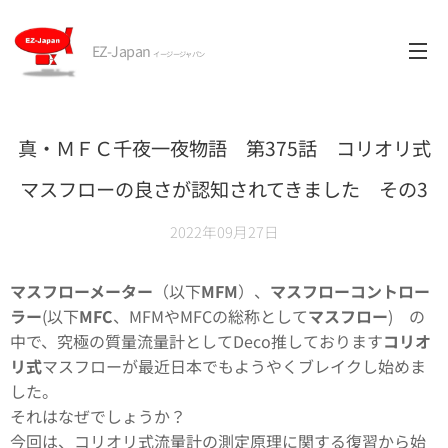
EZ-Japan
イージージャパン
真・ＭＦＣ千夜一夜物語 第375話 コリオリ式
マスフローの良さが認知されてきました その3
2022年09月27日
マスフローメーター
（以下
MFM
）、
マスフローコントロー
ラー
(以下
MFC
、MFMやMFCの総称として
マスフロー
) の
中で、究極の質量流量計としてDeco推しております
コリオ
リ式
マスフローが最近日本でもようやくブレイクし始めま
した。
それはなぜでしょうか？
今回は、コリオリ式流量計の測定原理に関する復習から始