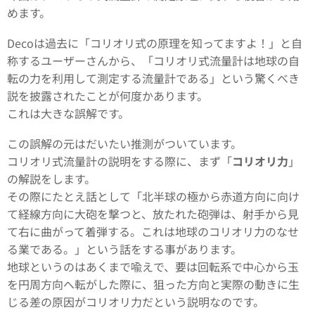
めます。
Decoは過去に「コリオリ式の原理を知ってますよ！」と自
称するユーザーさんから、「コリオリ式流量計は地球の自
転の力を利用して測定する流量計である」という驚くべき
説を披露されたことが何度かあります。
これは大きな誤解です。
この誤解の元はだいたい推測がついています。
コリオリ式流量計の説明をする際に、まず「
コリオリ力
」
の解説をします。
その際にたとえ話として「北半球の極から赤道方向に向け
て経線方向に大砲を撃つと、放たれた砲弾は、射手から見
て右に曲がって着弾する。これは地球のコリオリ力のなせ
る業である。」という話をする事があります。
地球というのはあくまで喩えで、要は回転系で中心から玉
を円周方向へ転がした際に、狙った方向と実際の動きに生
じる差の原因がコリオリ力だという説明なのです。