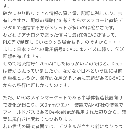
す。
確かにやり取りできる情報の質と量、記録に残したり、共
有しやすさ、配線の簡略化を考えたらマスフローと直接デ
ジタルで通信する方がメリットが多いのは確かさです。
わざわざアナログで送った信号も最終的にAD変換して、
PLC等で制御していたりする場合も多いのですから・・・
まして日本で主流の電圧信号0-5VDCはノイズに弱く、伝送
距離も稼げません。
せめて電流信号4-20mAにしたほうがいいのではと、Deco
は昔から思っていましたが、なかなか日本という国には前
例重視というか、保守的な層が多い為に実績がある0-5VDC
からの移行は難しかったのです。
ただ、MFCのメインマーケットである半導体製造装置向け
で変化が起こり、300mmウエハー装置でAMAT社の装置で
フィールドバスであるDeviceNetが採用された辺りから、確
実に風向きは変わりつつあります。
若い世代の研究者間では、デジタルが当たり前になりつつ