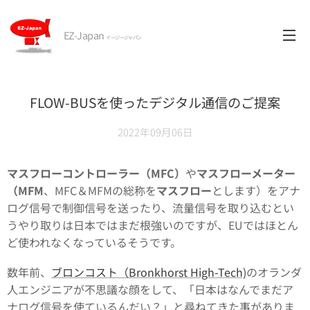
EZ-Japan
イージージャパン
FLOW-BUSを使ったデジタル通信のご提案
2022年09月06日
マスフローコントローラー（MFC）
や
マスフローメーター
（MFM
、MFC＆MFMの総称を
マスフロー
とします）をアナ
ログ信号で制御信号を送ったり、流量信号を取り込むとい
うやり取りは日本ではまだ根強いのですが、EUではほとん
ど使われなくなっているそうです。
数年前、
ブロンコスト（Bronkhorst High-Tech)
のオランダ
人エンジニアが不思議な顔をして、「日本はなんでまだア
ナログ信号を使ているんだい？」と尋ねてきた事がありま