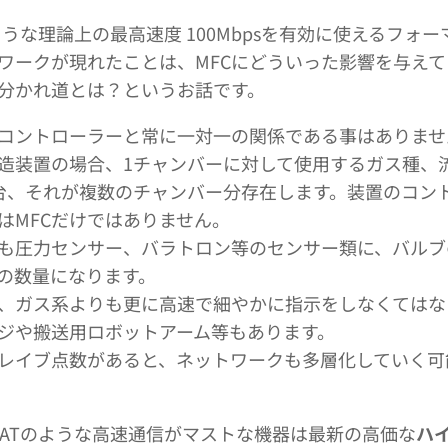
Tのような理論上の最高速度 100Mbpsを有効に使えるフォ
ワークが現れたことは、MFCにどういった影響を与え
分かれ道とは？というお話です。
のコントローラーと常に一対一の関係である事はありませ
造装置の場合、1チャンバーに対して使用するガス種、
0台、それが複数のチャンバー分存在します。装置のコン
はMFCだけではありません。
も圧力センサー、バラトロン等のセンサー類に、バルブ
の数量になります。
、ガス系よりも更に高速で細やかに指示をしなくてはな
ジや搬送用ロボットアーム等もあります。
レイブ点数があると、ネットワークも多層化していく可
erCATのような高速通信がマストな機器は最新の高価な
ハ