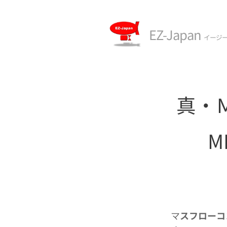
EZ-Japan
イージ
真・
M
マ
スフローコ