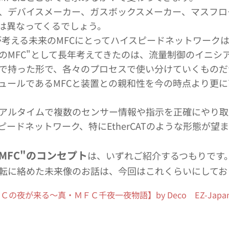
、デバイスメーカー、ガスボックスメーカー、マスフロ
は異なってくるでしょう。
oが考える未来のMFCにとってハイスピードネットワーク
のMFC"として長年考えてきたのは、流量制御のイニシア
で持った形で、各々のプロセスで使い分けていくものだ
ュールであるMFCと装置との親和性を今の時点より更
アルタイムで複数のセンサー情報や指示を正確にやり取
ピードネットワーク、特にEtherCATのような形態が望
MFC"のコンセプト
は、いずれご紹介するつもりです
運転に絡めた未来像のお話は、今回はこれくらいにしてお
の夜が来る～真・ＭＦＣ千夜一夜物語】by Deco EZ-Japa