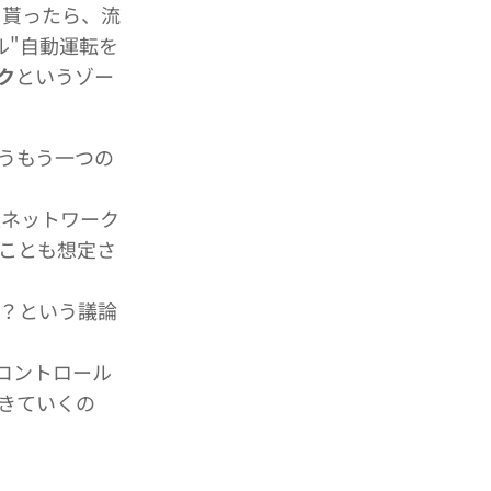
を貰ったら、流
ル"自動運転を
ク
というゾー
いうもう一つの
速ネットワーク
ことも想定さ
か？という議論
コントロール
きていくの