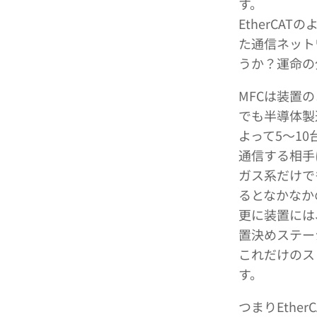
す。
EtherCA
た通信ネット
うか？運命の
MFCは装置
でも半導体製
よって5～1
通信する相手
ガス系だけで
るとなかなか
更に装置には
置決めステー
これだけのス
す。
つまりEth