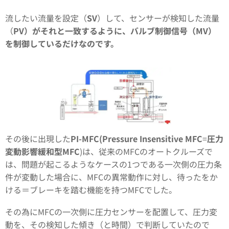
流したい流量を設定（
SV
）して、センサーが検知した流量
（
PV
）がそれと一致するように、バルブ制御信号（MV）
を制御しているだけなのです。
その後に出現した
PI-MFC
(Pressure
Insensitive MFC
=
圧力
変動影響緩和型MFC
)は、従来のMFCのオートクルーズで
は、問題が起こるようなケースの1つである一次側の圧力条
件が変動した場合に、MFCの異常動作に対し、待ったをか
ける＝ブレーキを踏む機能を持つMFCでした。
その為にMFCの一次側に圧力センサーを配置して、圧力変
動を、その検知した傾き（と時間）で判断していたので