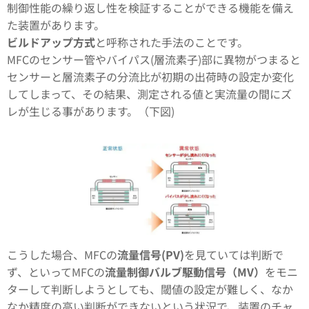
制御性能の繰り返し性を検証することができる機能を備え
た装置があります。
ビルドアップ方式
と呼称された手法のことです。
MFCのセンサー管やバイパス(層流素子)部に異物がつまると
センサーと層流素子の分流比が初期の出荷時の設定か変化
してしまって、その結果、測定される値と実流量の間にズ
レが生じる事があります。（下図)
こうした場合、MFCの
流量信号(PV)
を見ていては判断で
ず、といってMFCの
流量制御バルブ駆動信号（MV）
をモニ
ターして判断しようとしても、閾値の設定が難しく、なか
なか精度の高い判断ができないという状況で、装置のチャ